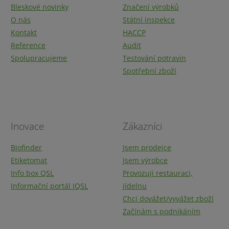
Bleskové novinky
Značení výrobků
O nás
Státní inspekce
Kontakt
HACCP
Reference
Audit
Spolupracujeme
Testování potravin
Spotřební zboží
Inovace
Zákazníci
Biofinder
Jsem prodejce
Etiketomat
Jsem výrobce
Info box QSL
Provozuji restauraci,
Informační portál IQSL
jídelnu
Chci dovážet/vyvážet zboží
Začínám s podnikáním