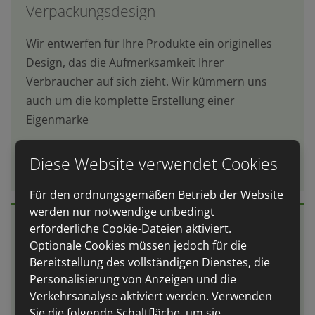
Verpackungsdesign
Wir entwerfen für Ihre Produkte ein originelles
Design, das die Aufmerksamkeit Ihrer
Verbraucher auf sich zieht. Wir kümmern uns
auch um die komplette Erstellung einer
Eigenmarke
Mehr Informationen
Diese Website verwendet Cookies
Für den ordnungsgemäßen Betrieb der Website
werden nur notwendige unbedingt
erforderliche Cookie-Dateien aktiviert.
Optionale Cookies müssen jedoch für die
Staatliche Inspektion
Bereitstellung des vollständigen Dienstes, die
Personalisierung von Anzeigen und die
Wir analysieren die Ergebnisse von Audits, helfen
Verkehrsanalyse aktiviert werden. Verwenden
bei der Umsetzung von Korrekturmaßnahmen,
Sie die folgende Schaltfläche, um sie