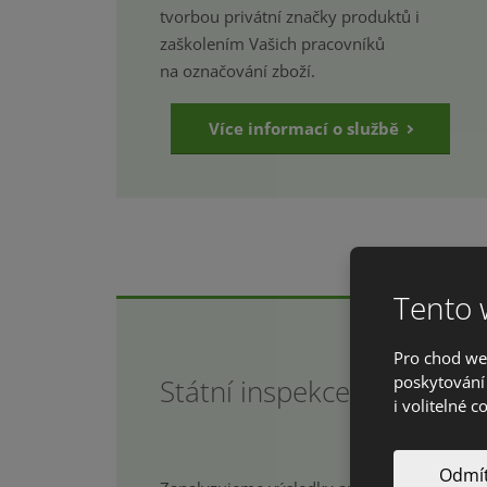
tvorbou privátní značky produktů i
zaškolením Vašich pracovníků
na označování zboží.
Více informací o službě
Tento 
Pro chod we
poskytování 
Státní inspekce
i volitelné c
Odmít