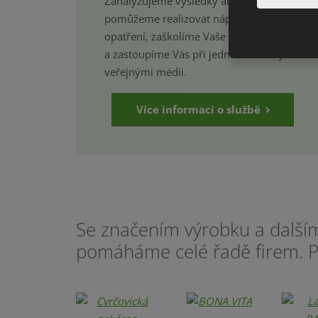
Zanalyzujeme výsledky auditů,
pomůžeme realizovat nápravná
opatření, zaškolíme Vaše zaměstnance
a zastoupíme Vás při jednání s úřady a
veřejnými médii.
Více informací o službě
Se značením výrobku a další
pomáháme celé řadě firem. P