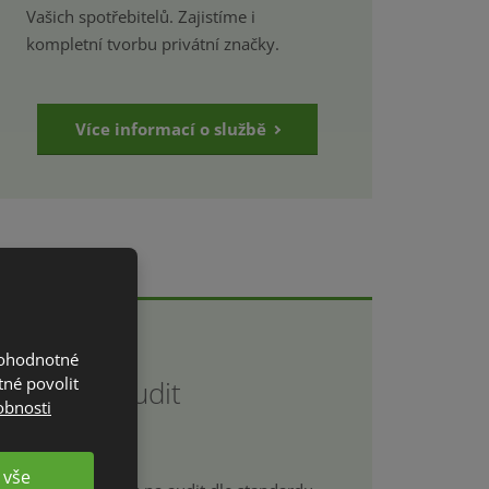
Vašich spotřebitelů. Zajistíme i
kompletní tvorbu privátní značky.
Více informací o službě
nohodnotné
tné povolit
Interní audit
obnosti
 vše