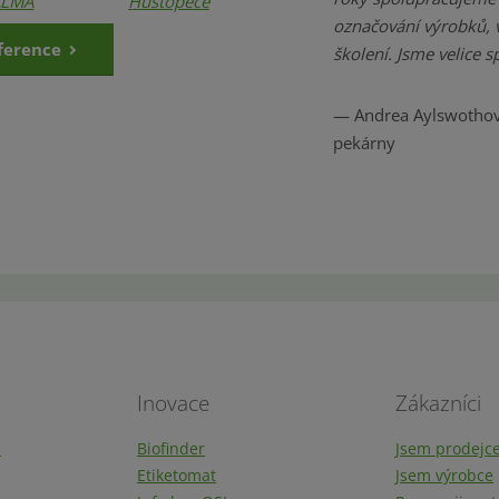
označování výrobků, 
ference
školení. Jsme velice s
Andrea Aylswothov
pekárny
Inovace
Zákazníci
ů
Biofinder
Jsem prodejc
Etiketomat
Jsem výrobce