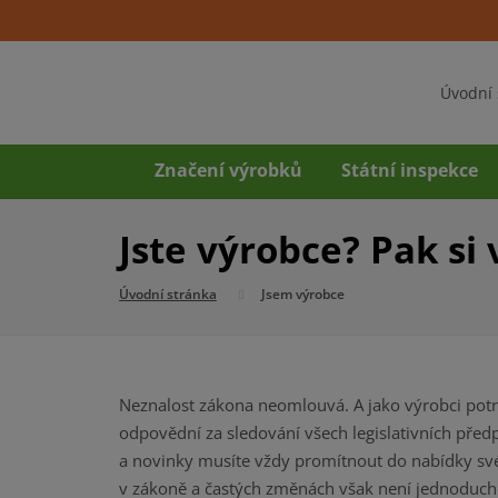
Úvodní 
Značení výrobků
Státní inspekce
Jste výrobce? Pak si
Úvodní stránka
Jsem výrobce
Neznalost zákona neomlouvá. A jako výrobci potra
odpovědní za sledování všech legislativních před
a novinky musíte vždy promítnout do nabídky své
v zákoně a častých změnách však není jednoduché