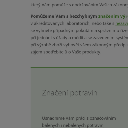
který Vám pomůže s dodržováním Vašich zákonný
Pomůžeme Vám s bezchybným
značením vý
v akreditovaných laboratořích, nebo také s
nezáv
se vyhnete případným pokutám a správnímu říz
při jednání s úřady a médii a se zavedením syst
při výrobě zboží vyhovět všem zákonným předpi
zájem spotřebitelů o Vaše produkty.
Značení potravin
Usnadníme Vám práci s označováním
balených i nebalených potravin,