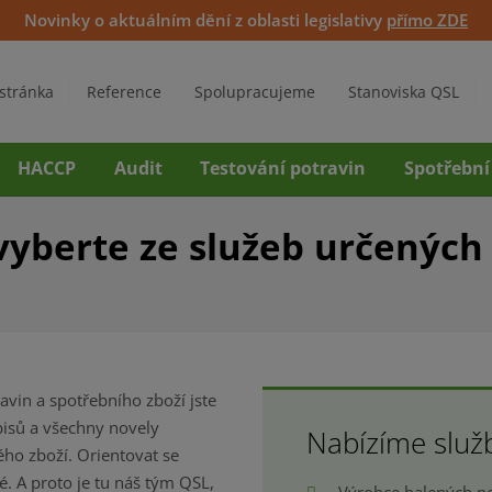
Novinky o aktuálním dění z oblasti legislativy
přímo ZDE
stránka
Reference
Spolupracujeme
Stanoviska QSL
HACCP
Audit
Testování potravin
Spotřební
 vyberte ze služeb určenýc
vin a spotřebního zboží jste
pisů a všechny novely
Nabízíme služ
ho zboží. Orientovat se
. A proto je tu náš tým QSL,