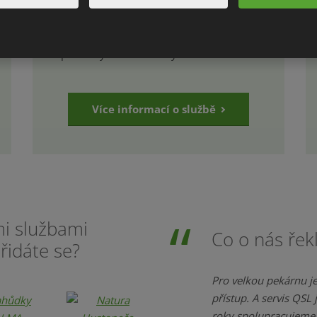
Nabízíme komplexní poradenství v
problematice HACCP a příslušných
legislativních požadavků. Pomůžeme s
potřebnými dokumenty a formuláři.
Více informací o službě
mi službami
Co o nás řekli
řidáte se?
Pro velkou pekárnu je 
přístup. A servis QSL
roky spolupracujeme 