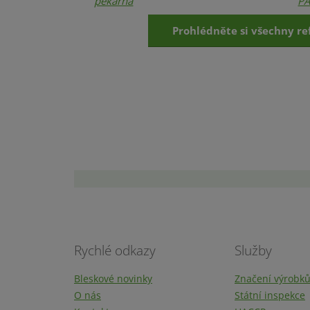
Prohlédněte si všechny re
Rychlé odkazy
Služby
Bleskové novinky
Značení výrobk
O nás
Státní inspekce