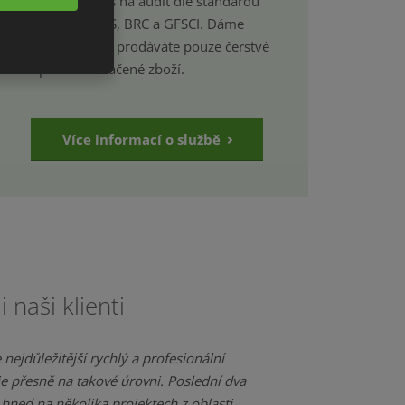
Připravíme Vás na audit dle standardu
ISO 22 000, IFS, BRC a GFSCI. Dáme
Vám jistotu, že prodáváte pouze čerstvé
a správně označené zboží.
Více informací o službě
 naši klienti
nejdůležitější rychlý a profesionální
 je přesně na takové úrovni. Poslední dva
hned na několika projektech z oblasti