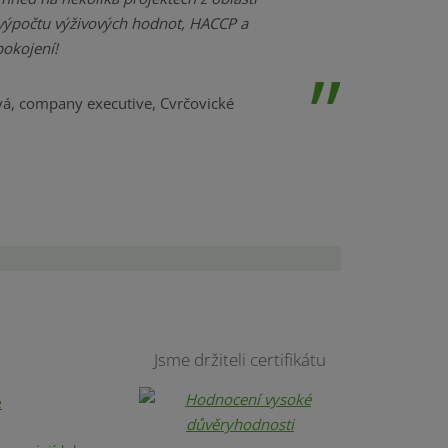
výpočtu výživových hodnot, HACCP a
pokojení!
á, company executive, Cvrčovické
Jsme držiteli certifikátu
e