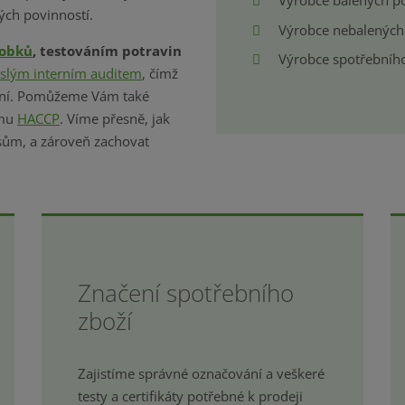
Výrobce balených po
ch povinností.
Výrobce nebalených
robků
, testováním potravin
Výrobce spotřebního
islým interním auditem
, čímž
ení. Pomůžeme Vám také
ému
HACCP
. Víme přesně, jak
sům, a zároveň zachovat
Značení spotřebního
zboží
Zajistíme správné označování a veškeré
testy a certifikáty potřebné k prodeji