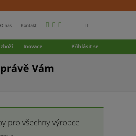
O nás
Kontakt
 zboží
Inovace
Přihlásit se
h právě Vám
by pro všechny výrobce