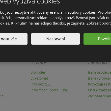
web využívá cookies
bu jsou nezbytně aktivovány esenciální soubory cookies. Pro pl
 spoustu výdajů za nákladné rozbory.
služeb, personalizaci reklam a analýzu návštěvnosti jsou však nu
ookies. Kliknutím na následující tlačítko, je zapnete.
Zobrazit podr
nout vše
Nastavení
Povolit
Inovace
Zákazníci
ů
Biofinder
Jsem prodejc
Etiketomat
Jsem výrobce
Info box QSL
Provozuji rest
Informační portál iQSL
Chci dovážet/
vin
Začínám s po