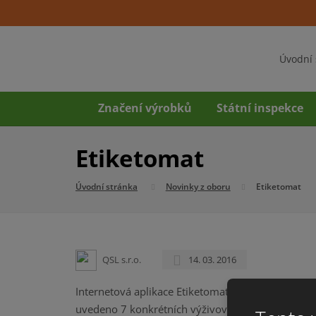
Úvodní 
Značení výrobků
Státní inspekce
Etiketomat
Úvodní stránka
Novinky z oboru
Etiketomat
QSL s.r.o.
14. 03. 2016
Internetová aplikace Etiketomat usnadní plnění n
uvedeno 7 konkrétních výživových údajů.