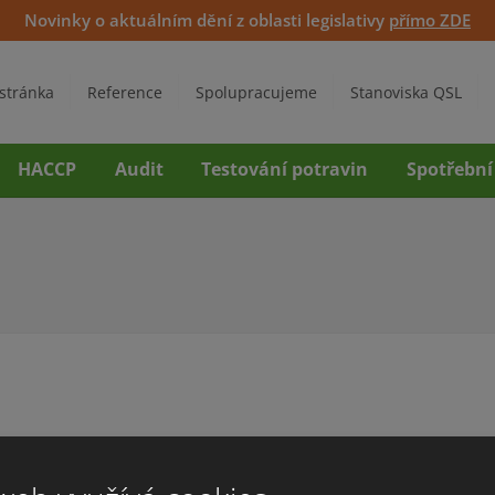
Novinky o aktuálním dění z oblasti legislativy
přímo ZDE
stránka
Reference
Spolupracujeme
Stanoviska QSL
HACCP
Audit
Testování potravin
Spotřební
ařízení Evropské unie č. 1169/2011, podle kterého musí být od 1