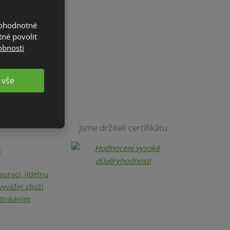
nohodnotné
tné povolit
obnosti
 vše
Jsme držiteli certifikátu
e
auraci, jídelnu
vyvážet zboží
dnikáním