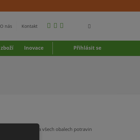
O nás
Kontakt
 zboží
Inovace
Přihlásit se
3. prosince 2016 na všech obalech potravin