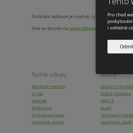
Tento 
Pro chod we
Ovládání aplikace je snadné, rychlé a ušetří Vám
poskytování 
i volitelné c
Více se dozvíte na
www.etiketomat.cz
Odmít
Rychlé odkazy
Služby
Bleskové novinky
Značení výrobk
O nás
Státní inspekce
Kontakt
HACCP
Reference
Audit
Spolupracujeme
Testování potra
Slovníček pojmů
Spotřební zboží