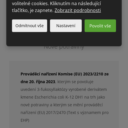
volitelné cookies. Kliknutím na následující
252) (Text s významem pro EHP)
tlačítko, je zapnete.
Zobrazit podrobnosti
Celé znění
ZDE
Odmítnout vše
Nastavení
Povolit vše
Nové potraviny
Prováděcí nařízení Komise (EU) 2023/2210 ze
dne 20. října 2023
, kterým se povoluje
uvedení 3-fukosyllaktózy vyrobené derivátem
kmene Escherichia coli K-12 DH1 na trh jako
nové potraviny a kterým se mění prováděcí
nařízení (EU) 2017/2470 (Text s významem pro
EHP)