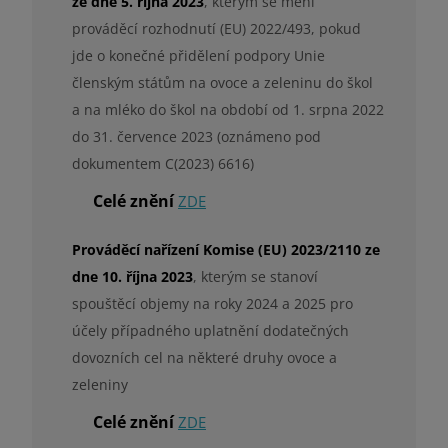
ze dne 5. října 2023
, kterým se mění
prováděcí rozhodnutí (EU) 2022/493, pokud
jde o konečné přidělení podpory Unie
členským státům na ovoce a zeleninu do škol
a na mléko do škol na období od 1. srpna 2022
do 31. července 2023 (oznámeno pod
dokumentem C(2023) 6616)
Celé znění
ZDE
Prováděcí nařízení Komise (EU) 2023/2110 ze
dne 10. října 2023
, kterým se stanoví
spouštěcí objemy na roky 2024 a 2025 pro
účely případného uplatnění dodatečných
dovozních cel na některé druhy ovoce a
zeleniny
Celé znění
ZDE