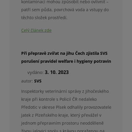
kontaminaci mohou způsobit nebo ovlivnit –
patří sem půda, povrchová voda a vstupy do
těchto složek prostředí.
Celý článek zde
Při přepravě zvířat na jihu Čech zjistila SVS
porušení pravidel welfare i hygieny potravin
3. 10. 2023
vydáno:
autor:
SVS
Inspektorky veterinární správy z Jihočeského
kraje při kontrole s Policií ČR nedaleko
Předotic v okrese Písek odhalily provozovatele
jatek z Plzeňského kraje, který převážel v
jednom přepravním prostoru neodděleně
živou jalovici spolu s krávou poraženou na