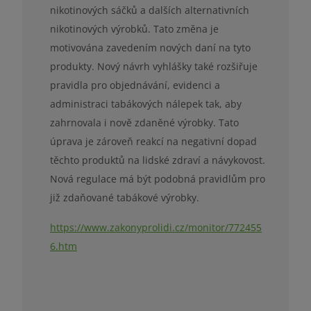
nikotinových sáčků a dalších alternativních
nikotinových výrobků. Tato změna je
motivována zavedením nových daní na tyto
produkty. Nový návrh vyhlášky také rozšiřuje
pravidla pro objednávání, evidenci a
administraci tabákových nálepek tak, aby
zahrnovala i nově zdaněné výrobky. Tato
úprava je zároveň reakcí na negativní dopad
těchto produktů na lidské zdraví a návykovost.
Nová regulace má být podobná pravidlům pro
již zdaňované tabákové výrobky.
https://www.zakonyprolidi.cz/monitor/772455
6.htm