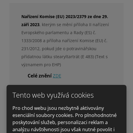
Nařízení Komise (EU) 2023/2379 ze dne 29.
září 2023
, kterým se mění příloha II nařízení
Evropského parlamentu a Rady (ES) č.
1333/2008 a příloha nařízení Komise (EU) č.
231/2012, pokud jde o potravinářskou
přídatnou látku stearyltartrát (E 483) (Text s
významem pro EHP)
Celé znění
ZDE
Nařízení Komise (EU) 2023/2108 ze dne 6.
Tento web využívá cookies
října 2023
, kterým se mění příloha II nařízení
Evropského parlamentu a Rady (ES) č.
Pro chod webu jsou nezbytně aktivovány
1333/2008 a příloha nařízení Komise (EU) č.
esenciální soubory cookies. Pro plnohodnotné
poskytování služeb, personalizaci reklam a
231/2012, pokud jde o potravinářské přídatné
analýzu návštěvnosti jsou však nutné povolit i
látky dusitany (E 249-250) a dusičnany (E 251-