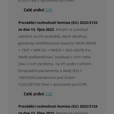
6735) (Text s významem pro EHP)
Celé znění
ZDE
Prováděcí rozhodnutí Komise (EU) 2023/2133
ze dne 13. října 2023
, kterým se povoluje
uvedení na trh produktů, které obsahují
geneticky modifikovanou kukuřici MON 89034
× 1507 × MIR162 × NK603 × DAS-40278-9 a
devět podkombinací, sestávají z nich nebo
jsou z nich vyrobeny, na trh podle nařízení
Evropského parlamentu a Rady (ES) č.
1829/2003 (oznámeno pod číslem
C(2023)6739) (Text s významem pro EHP)
Celé znění
ZDE
Prováděcí rozhodnutí Komise (EU) 2023/2134
ze dne 13. října 2023
, kterým se povoluje